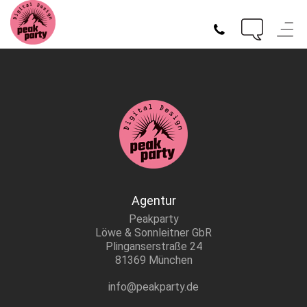
„Energistically engage diverse vortals and prospective methods
of empowerment pontificate diverse“
Agentur
Peakparty
Löwe & Sonnleitner GbR
Plinganserstraße 24
81369 München
info@peakparty.de