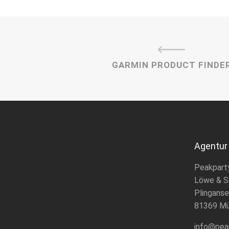
GARMIN PRODUCT FINDE
Agentur
Peakpart
Löwe & S
Plinganse
81369 M
info@pea