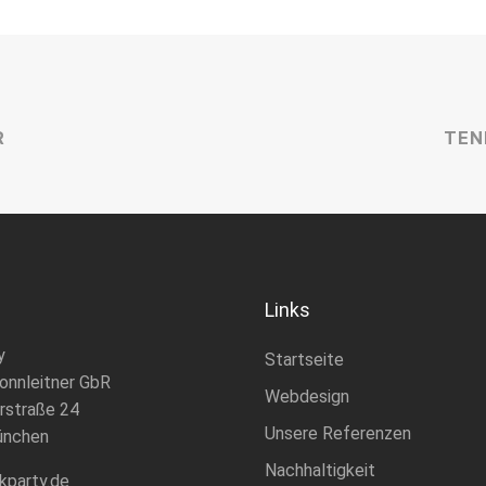
R
TEN
Links
y
Startseite
onnleitner GbR
Webdesign
rstraße 24
Unsere Referenzen
ünchen
Nachhaltigkeit
kparty.de