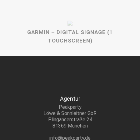
GARMIN – DIGITAL SIGNAGE (1
TOUCHSCREEN)
Agentur
Peakparty
Löwe & Sonnleitner GbR
Plinganserstraße 24
81369 München
info@peakparty.de