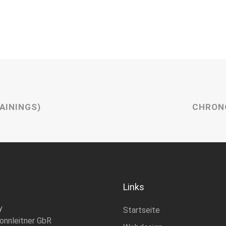
AININGS)
CHRON
Links
y
Startseite
onnleitner GbR