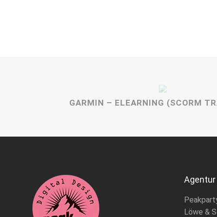
GARMIN – ELEARNING (SCORM TR
Agentur
Peakpart
Löwe & S